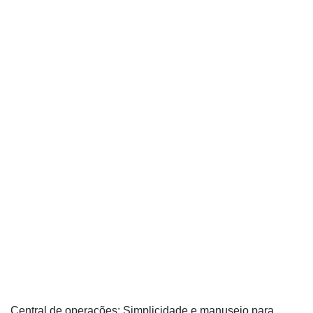
Central de operações:
Simplicidade e manuseio para